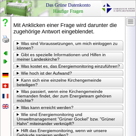
Das Grüne Datenkonto
Häufige Fragen
Mit Anklicken einer Frage wird darunter die
Nachlesen,
Ihr
nachfragen
Log
zugehörige Antwort eingeblendet.
Ken
Schon
Was sind Voraussetzungen, um mich einloggen zu
gewusst?
können?
Gibt es spezielle Informationen und Hilfen in
Pass
Rechtliches
meiner Landeskirche?
Impressum
Was kostet es, das Energiemonitoring einzuführen?
Datenschutzerklärung
Wie hoch ist der Aufwand?
Pass
Kann sich eine einzelne Kirchengemeinde
anze
beteiligen?
Was passiert, wenn eine Kirchengemeinde
niemanden findet, der zum Energieteam gehören
möchte?
Ein
Was kann erreicht werden?
Pas
Wie sind Energiemonitoring und
erha
Umweltmanagement "Grüner Gockel" bzw. "Grüner
Vora
Hahn" miteinander verknüpft?
ist,
Hilft das Energiemonitoring, wenn wir unsere
dass
Gebäude sanieren wollen?