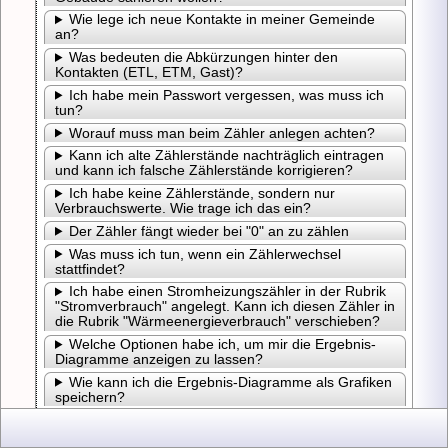
Sie
Wie lege ich neue Kontakte in meiner Gemeinde
im
an?
Grü
Was bedeuten die Abkürzungen hinter den
Date
Kontakten (ETL, ETM, Gast)?
mit
Ich habe mein Passwort vergessen, was muss ich
Ken
tun?
und
Worauf muss man beim Zähler anlegen achten?
E-
Kann ich alte Zählerstände nachträglich eintragen
Mail
und kann ich falsche Zählerstände korrigieren?
Adre
regis
Ich habe keine Zählerstände, sondern nur
Verbrauchswerte. Wie trage ich das ein?
sind.
Meh
Der Zähler fängt wieder bei "0" an zu zählen
Infos
Was muss ich tun, wenn ein Zählerwechsel
mit
stattfindet?
Klick
Ich habe einen Stromheizungszähler in der Rubrik
auf:
"Stromverbrauch" angelegt. Kann ich diesen Zähler in
Ers
die Rubrik "Wärmeenergieverbrauch" verschieben?
|
Welche Optionen habe ich, um mir die Ergebnis-
neu
Diagramme anzeigen zu lassen?
Pas
Wie kann ich die Ergebnis-Diagramme als Grafiken
speichern?
Was muss ich machen, um die Grafiken farbig
auszudrucken?