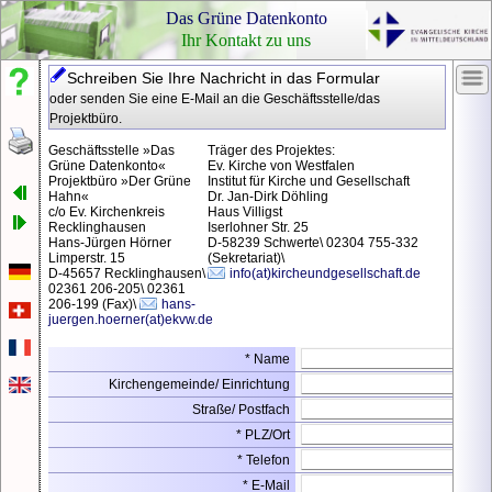
Das Grüne Datenkonto
Ihr Kontakt zu uns
Schreiben Sie Ihre Nachricht in das Formular
Nachlesen,
Ihr
oder senden Sie eine E-Mail an die Geschäftsstelle/das
nachfragen
Log
Projektbüro.
Ken
Schon
Geschäftsstelle »Das
Träger des Projektes:
Grüne Datenkonto«
Ev. Kirche von Westfalen
gewusst?
Projektbüro »Der Grüne
Institut für Kirche und Gesellschaft
Hahn«
Dr. Jan-Dirk Döhling
Pass
Rechtliches
c/o Ev. Kirchenkreis
Haus Villigst
Recklinghausen
Iserlohner Str. 25
Impressum
Hans-Jürgen Hörner
D-58239 Schwerte\ 02304 755-332
Limperstr. 15
(Sekretariat)\
Datenschutzerklärung
D-45657 Recklinghausen\
info(at)kircheundgesellschaft.de
Pass
02361 206-205\ 02361
anze
206-199 (Fax)\
hans-
juergen.hoerner(at)ekvw.de
* Name
Ein
Kirchengemeinde/ Einrichtung
Pas
Straße/ Postfach
erha
* PLZ/Ort
Vora
* Telefon
ist,
* E-Mail
dass