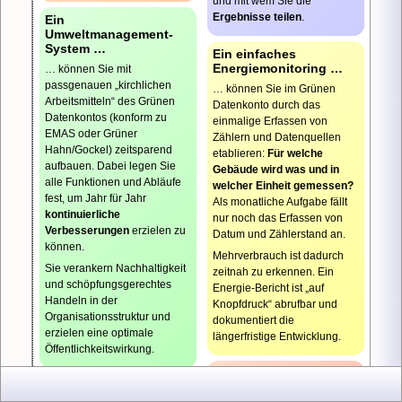
und mit wem Sie die
Sie
Ergebnisse teilen
.
Ein
im
Umweltmanagement-
Grü
System …
Ein einfaches
Date
Energiemonitoring …
… können Sie mit
mit
passgenauen „kirchlichen
… können Sie im Grünen
Ken
Arbeits­mitteln“ des Grünen
Datenkonto durch das
und
Datenkontos (konform zu
einmalige Erfassen von
E-
EMAS oder Grüner
Zählern und Datenquellen
Mail
Hahn/Gockel) zeitsparend
etablieren:
Für welche
Adre
aufbauen. Dabei legen Sie
Gebäude wird was und in
regis
alle Funktionen und Abläufe
welcher Einheit gemessen?
sind.
fest, um Jahr für Jahr
Als monatliche Aufgabe fällt
Meh
kontinuierliche
nur noch das Erfassen von
Infos
Verbesserungen
erzielen zu
Datum und Zählerstand an.
mit
können.
Klick
Mehrverbrauch ist dadurch
Sie verankern Nachhaltigkeit
auf:
zeitnah zu erkennen. Ein
und schöpfungs­gerechtes
Ers
Energie-Bericht ist „auf
|
Handeln in der
Knopfdruck“ abrufbar und
neu
Organisations­struktur und
dokumentiert die
Pas
erzielen eine optimale
längerfristige Entwicklung.
Öffentlichkeitswirkung.
Interesse am Grünen
Unter „Wissensbasis“
Datenkonto?
…