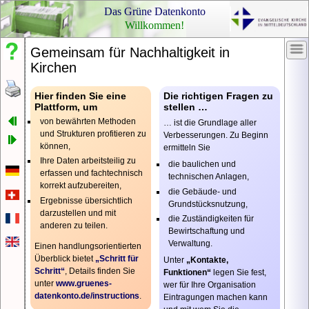
Das Grüne Datenkonto
Willkommen!
Gemeinsam für Nachhaltigkeit in
Nachlesen,
Ihr
Kirchen
nachfragen
Log
Ken
Schon
Hier finden Sie eine
Die richtigen Fragen zu
gewusst?
Plattform, um
stellen …
von bewährten Methoden
… ist die Grundlage aller
Pass
Rechtliches
und Strukturen profitieren zu
Verbesserungen. Zu Beginn
können,
ermitteln Sie
Impressum
Ihre Daten arbeitsteilig zu
Datenschutzerklärung
die baulichen und
Pass
erfassen und fachtechnisch
technischen Anlagen,
anze
korrekt aufzubereiten,
die Gebäude- und
Ergebnisse übersichtlich
Grundstücksnutzung,
darzustellen und mit
die Zuständigkeiten für
anderen zu teilen.
Bewirtschaftung und
Ein
Verwaltung.
Einen handlungsorientierten
Pas
Überblick bietet
„Schritt für
Unter
„Kontakte,
erha
Schritt“
, Details finden Sie
Funktionen“
legen Sie fest,
Vora
unter
www.gruenes-
wer für Ihre Organisation
ist,
datenkonto.de/
instructions
.
Eintragungen machen kann
dass